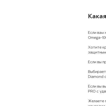
Какая
Если вам 
Omega-100
Хотите к
защитными
Если вы п
Выбираете
Diamond с
Если вы в
PRO с уд
Желаете 