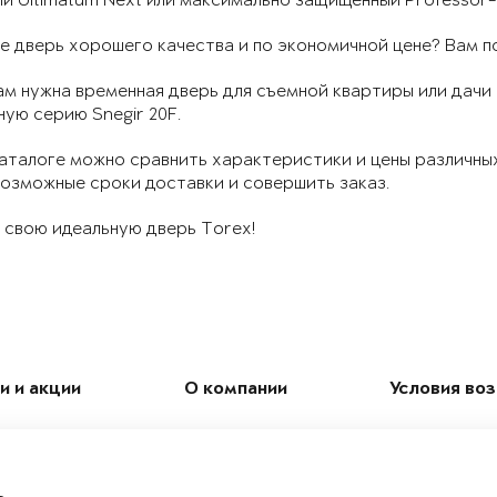
й Ultimatum Next или максимально защищённый Professor
 дверь хорошего качества и по экономичной цене? Вам п
ам нужна временная дверь для съемной квартиры или дач
ую серию Snegir 20F.
аталоге можно сравнить характеристики и цены различны
возможные сроки доставки и совершить заказ.
 свою идеальную дверь Torex!
и и акции
О компании
Условия во