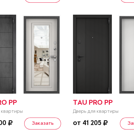
RO PP
TAU PRO PP
 квартиры
Дверь для квартиры
000
от 41 205
Заказать
За