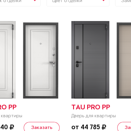
к отделки
Цвет отделки
Зам
RO PP
TAU PRO PP
 квартиры
Дверь для квартиры
040
от 44 785
Заказать
За