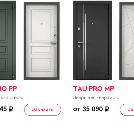
RO PP
TAU PRO MP
 квартиры
Дверь для квартиры
245
от 35 090
Заказать
За