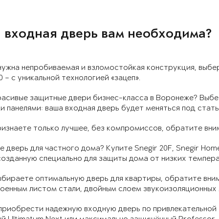
 входная дверь вам необходима?
нужна непробиваемая и взломостойкая конструкция, выбе
 – с уникальной технологией «зацеп».
расивые защитные двери бизнес-класса в Воронеже? Выбе
 панелями: ваша входная дверь будет меняться под стат
ризнаете только лучшее, без компромиссов, обратите вни
 дверь для частного дома? Купите Snegir 20F, Snegir Home
озданную специально для защиты дома от низких темпера
ыбираете оптимальную дверь для квартиры, обратите вни
военным листом стали, двойным слоем звукоизоляционных 
приобрести надежную входную дверь по привлекательной ц