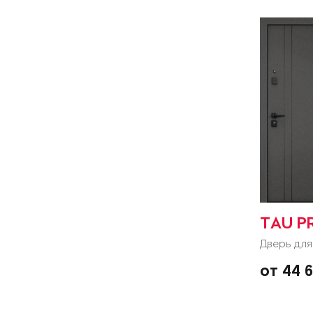
TAU P
Дверь для
от 44 