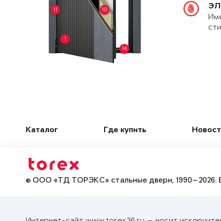
ЭЛ
11
10
Име
сти
1
14
Каталог
Где купить
Новост
© ООО «ТД ТОРЭКС» стальные двери, 1990—2026. 
Интернет-сайт www.torex36.ru — носит исключите