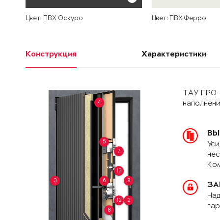
Цвет: ПВХ Оскуро
Цвет: ПВХ Ферро
Конструкция
Характеристики
ТАУ ПРО 
4
наполнен
ВЫ
5
Уси
7
нес
Ком
13
3
6
9
ЗА
Над
12
2
гар
8