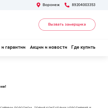
Воронеж
89204003353
Вызвать замерщика
 и гарантии
Акции и новости
Где купить
не!
ссивным полотном, тремя контурами уплотнения и