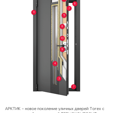
6
2
11
5
8
10
9
4
3
7
АРКТИК – новое поколение уличных дверей Torex с