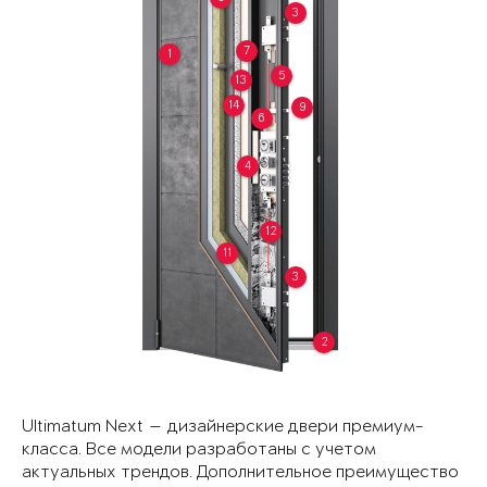
3
7
1
5
13
14
9
6
4
12
11
3
2
Ultimatum Next — дизайнерские двери премиум-
класса. Все модели разработаны с учетом
актуальных трендов. Дополнительное преимущество