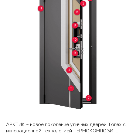
2
11
5
8
10
9
4
3
7
АРКТИК – новое поколение уличных дверей Torex с
инновационной технологией ТЕРМОКОМПОЗИТ,