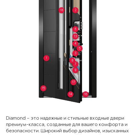
18
2
6
13
4
5
3
1
8
7
9
17
15
14
16
Diamond – это надежные и стильные входные двери
премиум-класса, созданные для вашего комфорта и
безопасности. Широкий выбор дизайнов, изысканных