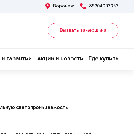
Воронеж
89204003353
Вызвать замерщика
 и гарантии
Акции и новости
Где купить
альную светопроницаемость
рей Torex с инновационной технологией