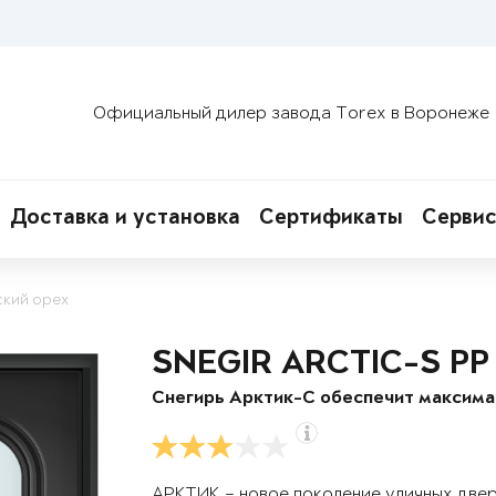
Официальный дилер завода Torex в Воронеже
Доставка и установка
Сертификаты
Сервис
ский орех
SNEGIR ARCTIC-S PP
Снегирь Арктик-С обеспечит максим
АРКТИК – новое поколение уличных две