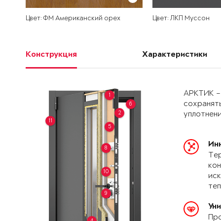
Цвет: ФМ Американский орех
Цвет: ЛКП Муссон
Конструкция
Характеристики
АРКТИК –
1
сохранять
6
2
уплотнени
11
5
Ин
8
Тер
кон
10
иск
теп
9
Ун
Про
4