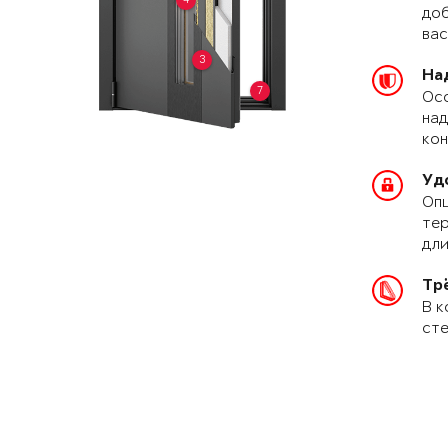
доб
вас
3
На
7
Осо
над
кон
Уд
Опц
тер
дли
Тр
В к
сте