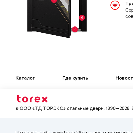
Тр
Сер
сов
6
7
Каталог
Где купить
Новост
© ООО «ТД ТОРЭКС» стальные двери, 1990—2026. 
Интернет-сайт www.torex36.ru — носит исключите