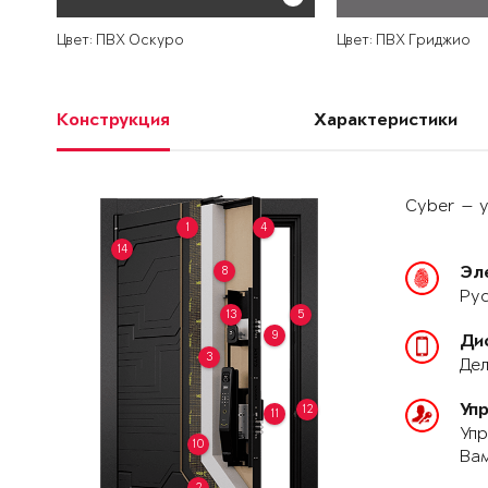
Цвет: ПВХ Оскуро
Цвет: ПВХ Гриджио
Конструкция
Характеристики
Cyber — у
1
4
14
8
Эл
Рус
13
5
9
Ди
3
Дел
Уп
12
11
Упр
10
Вам
2