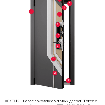
6
2
11
5
8
10
9
4
3
7
АРКТИК – новое поколение уличных дверей Torex с