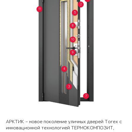
2
11
5
8
10
9
4
3
7
АРКТИК – новое поколение уличных дверей Torex с
инновационной технологией ТЕРМОКОМПОЗИТ,