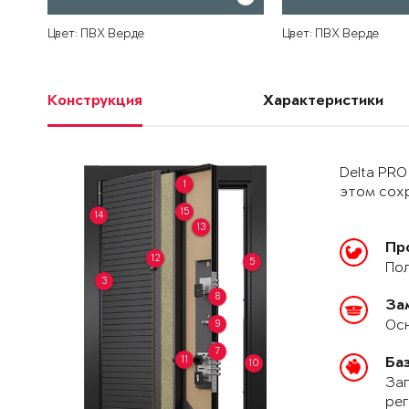
Цвет: ПВХ Верде
Цвет: ПВХ Верде
Конструкция
Характеристики
Delta PRO
1
этом сохр
15
14
13
Пр
12
5
Пол
3
8
За
Осн
9
7
11
Ба
10
Зап
рег