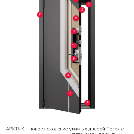
6
2
11
5
8
10
9
4
3
7
АРКТИК – новое поколение уличных дверей Torex с