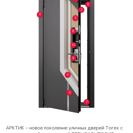
6
2
11
5
8
10
9
4
3
7
АРКТИК – новое поколение уличных дверей Torex с